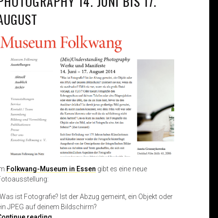
PHOTOGRAPHY 14. JUNI BIS 17.
AUGUST
Im
Folkwang-Museum in Essen
gibt es eine neue
Fotoausstellung:
„Was ist Fotografie? Ist der Abzug gemeint, ein Objekt oder
ein JPEG auf deinem Bildschirm?
(
Continue reading