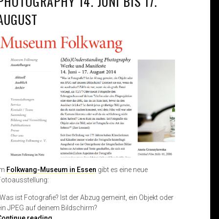
PHOTOGRAPHY 14. JUNI BIS 17.
AUGUST
Im
Folkwang-Museum in Essen
gibt es eine neue
Fotoausstellung:
„Was ist Fotografie? Ist der Abzug gemeint, ein Objekt oder
ein JPEG auf deinem Bildschirm?
(
Continue reading