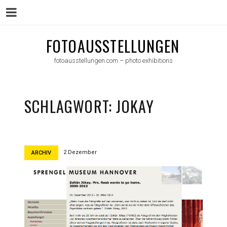
Menu
Skip
FOTOAUSSTELLUNGEN
to
fotoausstellungen.com – photo exhibitions
content
SCHLAGWORT:
JOKAY
2 Dezember
ARCHIV