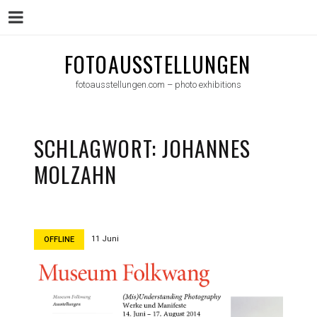
Menu
Skip
FOTOAUSSTELLUNGEN
to
fotoausstellungen.com – photo exhibitions
content
SCHLAGWORT:
JOHANNES
MOLZAHN
11 Juni
OFFLINE