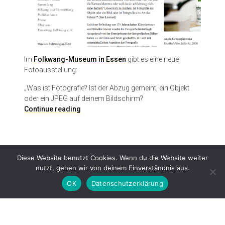
Im
Folkwang-Museum in Essen
gibt es eine neue
Fotoausstellung:
„Was ist Fotografie? Ist der Abzug gemeint, ein Objekt
oder ein JPEG auf deinem Bildschirm?
(
Continue reading
M
i
s
)
Diese Website benutzt Cookies. Wenn du die Website weiter
U
nutzt, gehen wir von deinem Einverständnis aus.
n
d
OK
Datenschutzerklärung
e
r
s
Proudly powered by WordPress
|
Theme: Patch Lite by
Pixelgrade
.
t