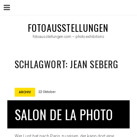
Menu
Skip
FOTOAUSSTELLUNGEN
to
fotoausstellungen.com – photo exhibitions
content
SCHLAGWORT:
JEAN SEBERG
22 Oktober
ARCHIV
SALON DE LA PHOTO
Wer Lust hat nach Paris zu reisen, der kann dort eine