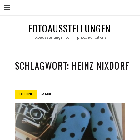
Menu
Skip
FOTOAUSSTELLUNGEN
to
fotoausstellungen.com – photo exhibitions
content
SCHLAGWORT:
HEINZ NIXDORF
23 Mai
OFFLINE