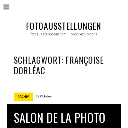
Menu
Skip
FOTOAUSSTELLUNGEN
to
fotoausstellungen.com – photo exhibitions
content
SCHLAGWORT:
FRANÇOISE
DORLÉAC
22 Oktober
ARCHIV
SALON DE LA PHOTO