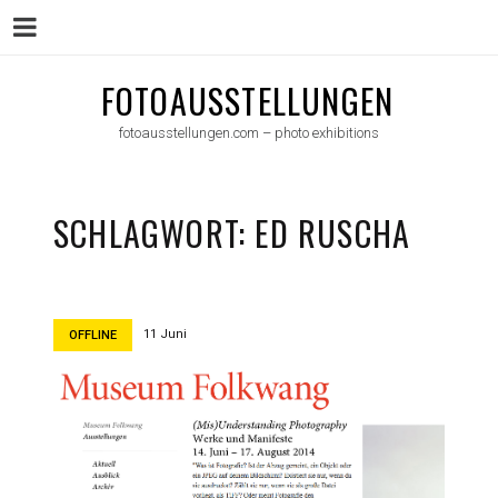
Menu
Skip
FOTOAUSSTELLUNGEN
to
fotoausstellungen.com – photo exhibitions
content
SCHLAGWORT:
ED RUSCHA
11 Juni
OFFLINE