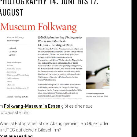
PHOTOGRAPHY 14. JUNI BIS 17.
AUGUST
Im
Folkwang-Museum in Essen
gibt es eine neue
Fotoausstellung:
„Was ist Fotografie? Ist der Abzug gemeint, ein Objekt oder
ein JPEG auf deinem Bildschirm?
(
Continue reading