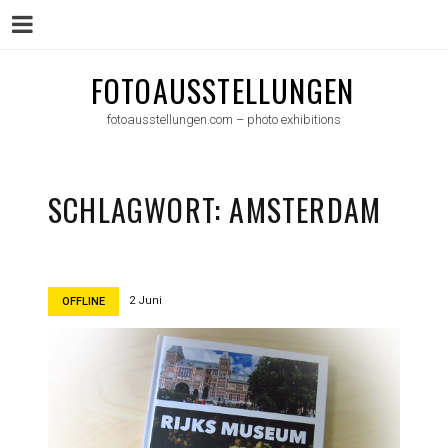
Menu
Skip
FOTOAUSSTELLUNGEN
to
fotoausstellungen.com – photo exhibitions
content
SCHLAGWORT:
AMSTERDAM
2 Juni
OFFLINE